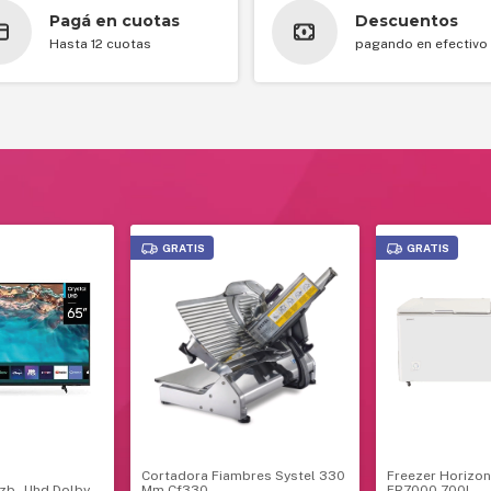
Pagá en cuotas
Descuentos
Hasta 12 cuotas
pagando en efectivo
GRATIS
GRATIS
Cortadora Fiambres Systel 330
Freezer Horizon
b- Uhd Dolby
Mm Cf330
FR7000 700L