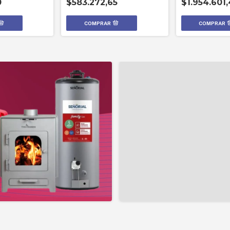
0
$583.272,65
$1.954.601,