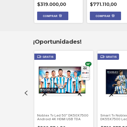
342,30
$319.000,00
$771.110,00
¡Oportunidades!
GRATIS
GRATIS
rola 75 Smart
Noblex Tv Led 50" DK50X7500
Smart Tv Noble
Android 4K HDMI USB TDA
DK55X7500 Led
Google Tv