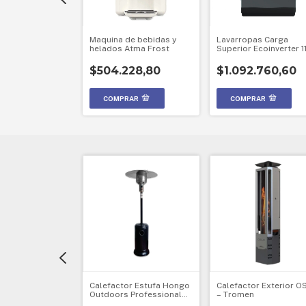
ion Ps5 Slim 1Tb
Maquina de bebidas y
Lavarropas Carga
co - SONY
helados Atma Frost
Superior Ecoinverter 1
Gris Drean - LPDR1165
.577,50
$504.228,80
$1.092.760,60
S
 Look Bluetooth
Calefactor Estufa Hongo
Calefactor Exterior O
 carrito con
Outdoors Professional
– Tromen
-Stromberg- 60W
Exterior A Gas