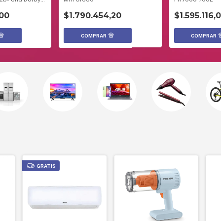
NG
,00
$1.790.454,20
$1.595.116,
GRATIS