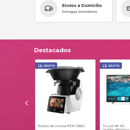
Envíos a Domicilio
Entregas inmediatas
Destacados
GRATIS
GRATIS
gra nuseluj
Robot de cocina RC10 SIBIU
Tv Led 4K 65
Un65bu8000gcz