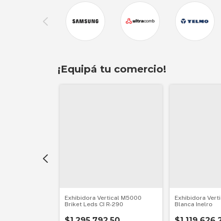
¡Equipá tu comercio!
a congelados
Exhibidora Vertical M5000
Exhibidora Vert
C 500 litros
Briket Leds CI R-290
Blanca Inelro
00
$1.295.792,50
$1.119.626,