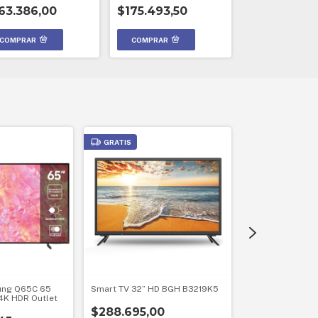
multigas SEÑOR
63.386,00
$175.493,50
50
$420.453,6
GRATIS
GRATIS
ung Q65C 65
Smart TV 32” HD BGH B3219K5
Smart Tv Google
4K HDR Outlet
Pulgadas Noble
$288.695,00
Bt Tda