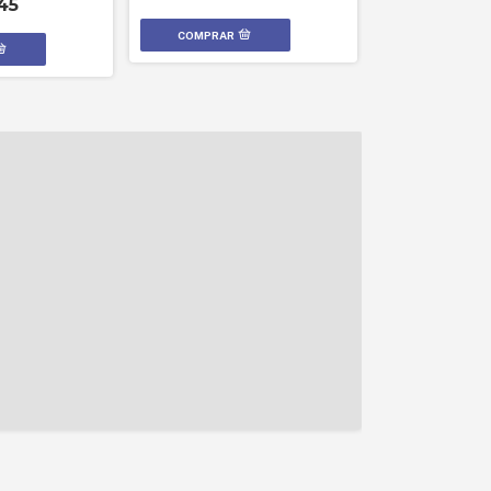
45
$1.595.290,