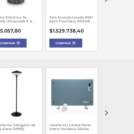
mo Eléctrico Te-
Aire Acondicionado BGH
Heladera Briket 
0b Ultracomb 1l 4
Split Frio/Calor 6500W
Blanca Con Free
peraturas 6hs Gris
BS65WCCR
220V - BRIKET
5.057,80
$1.529.738,40
$828.660,5
GRATIS
efactor halógeno de
Calefactor Liliana Panel
Termotanque al
 Liliana CHPIE2
Vidrio Hotdeco 2200w
recuperación 5
Control Remoto