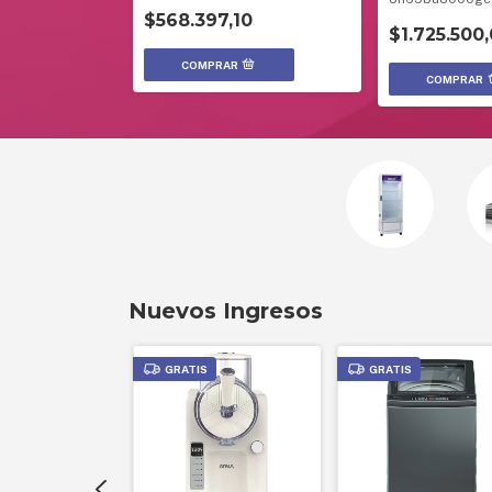
50Hz - SAMSU
,00
$568.397,10
$1.725.500
Nuevos Ingresos
GRATIS
GRATIS