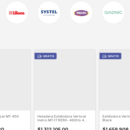
GRATIS
GRATIS
ical MT-450
Heladera Exhibidora Vertical
Exhibidora Verti
Inelro MT-17 R290- 460lts 4
Black
estantes 380w
20
$1.312.105,00
$1.658.908