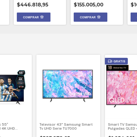
Lusqtoff Jk-1010
$446.818,95
$155.005,00
$1
GRATIS
x 55″
Televisor 43" Samsung Smart
Smart TV Sams
 4K UHD
Tv UHD Serie TU7000
Pulgadas QLED 