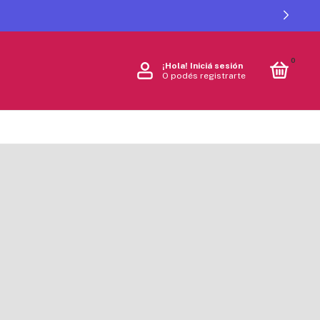
0
¡Hola!
Iniciá sesión
O podés registrarte