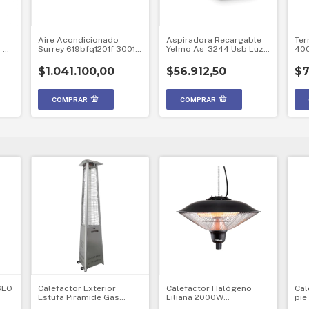
Aire Acondicionado
Aspiradora Recargable
Ter
1 Kg
Surrey 619bfq1201f 3001
Yelmo As-3244 Usb Luz
400
LG
Frigorías F/c
Led 80w
Tem
$1.041.100,00
$56.912,50
$7
SLO
Calefactor Exterior
Calefactor Halógeno
Cal
Estufa Piramide Gas
Liliana 2000W
pie
Acero Inoxidable
CHTEC2000