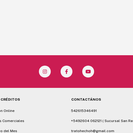
 CRÉDITOS
CONTACTÁNOS
ón Online
542615346491
s Comerciales
+5492604 062121 ( Sucursal San Ra
o del Mes
tratohechoh@gmail.com