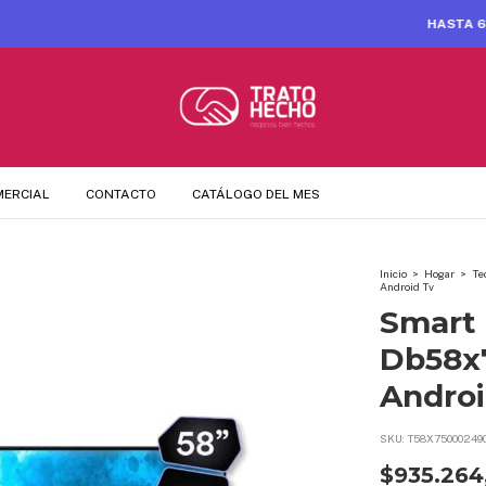
HASTA 6 CUOTAS SIN INTERÉS
MERCIAL
CONTACTO
CATÁLOGO DEL MES
Inicio
>
Hogar
>
Te
Android Tv
Smart 
Db58x
Androi
SKU:
T58X75000249
$935.264