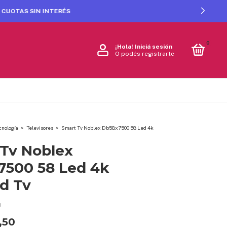
0
¡Hola!
Iniciá sesión
O podés registrarte
cnología
>
Televisores
>
Smart Tv Noblex Db58x7500 58 Led 4k
Tv Noblex
7500 58 Led 4k
d Tv
0
,50