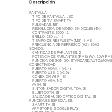
Descripción
PANTALLA:
– TIPO DE PANTALLA: LED
– TIPO DE TV: SMART TV
– PULGADAS: 58″
– RESOLUCION DE VIDEO: 3840X2160 (4K)
– CONTRASTE: 6000 : 1
– BRILLO: 280 cd/m2
– TIEMPO DE RESPUESTA (MS): 8 MS
– FRECUENCIA DE REFRESCO (HZ): 60HZ
SONIDO:
– CANTIDAD DE PARLANTES: 2
– POTENCIA DE PARLANTES (RMS) (W): 10W RMS
– FUNCION DE SONIDO: STANDARD/AUTO/MOVIE
CONECTIVIDAD:
– PUERTO HDMI: 4 (v1.4)
– PUERTO USB: 2 (v2.0)
– CONEXIÓN WI-FI: SI
– PUERTO VGA: NO
– AV IN: SI
– SINTONIZADOR DIGITAL TDA: SI
– BLUETOOTH: SI
– SALIDA DE AUDIO OPTICO DIGITAL: SI
FUNCIONES ESPECIALES:
– SMART TV: SI
– APP STORE: GOOGLE PLAY