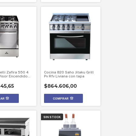
lli Zafira 550 4
Cocina 820 Saho Jitaku Grill
Visor Encendido
Pv Rfv Liviana con tapa
cero Inoxidable
545,65
$864.606,00
SIN STOCK