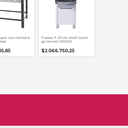
uper con Carlitera
Freidor F-20 mr cheff touch
Real
gn morelli 010024
5,85
$2.066.750,25