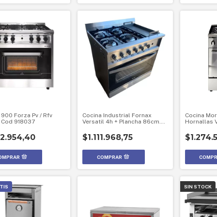
 900 Forza Pv / Rfv
Cocina Industrial Fornax
Cocina More
a Cod 918037
Versatil 4h + Plancha 86cm.
Hornallas 
Visor
Eléctrico A
52.954,40
$1.111.968,75
$1.274.
TIS
SIN STOCK