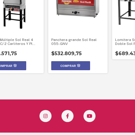
Múltiple Sol Real 4
Panchera grande Sol Real
Lomitera S
C/ 2 Carliteros Y Pl
055-GNV
Doble Sol 
NV
.571,75
$532.809,75
$689.43