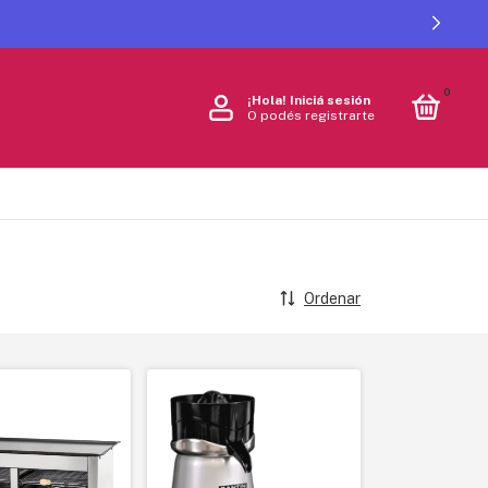
0
¡Hola!
Iniciá sesión
O podés registrarte
Ordenar