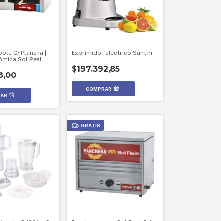
oble C/ Plancha |
Exprimidor electrico Santini
ómica Sol Real
$197.392,85
8,00
GRATIS