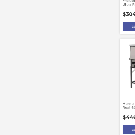
Freido
Ultra 
$304
Horno 
Real 6
Gas Na
$446