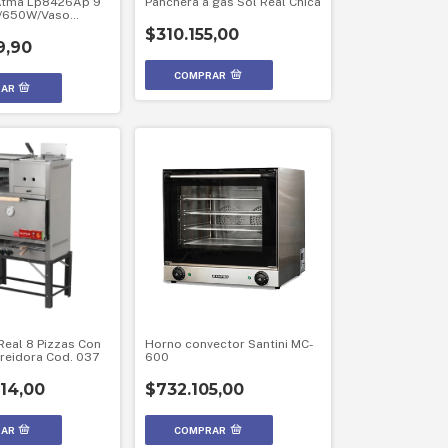
Atma Lp8426Ap 9
Panchera a gas Sol Real Chica
c/650W/Vaso
linillo
$310.155,00
9,90
Real 8 Pizzas Con
Horno convector Santini MC-
Freidora Cod. 037
600
814,00
$732.105,00