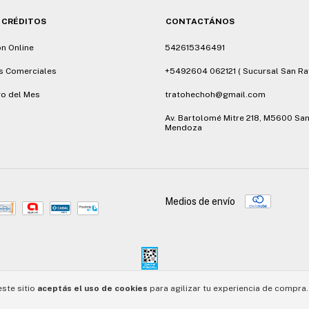
 CRÉDITOS
CONTACTÁNOS
ón Online
542615346491
s Comerciales
+5492604 062121 ( Sucursal San Ra
o del Mes
tratohechoh@gmail.com
Av. Bartolomé Mitre 218, M5600 San
Mendoza
Medios de envío
este sitio
aceptás el uso de cookies
para agilizar tu experiencia de compra.
vados.
Defensa de las y los consumidores. Para reclamos
ingresá acá.
/
Botón de arrepentimient