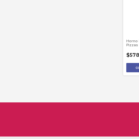
Horno 
Pizzas 
001-G
$578