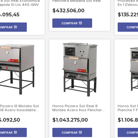
ra Sol Real Económica
Panchera Mediana Sol Real
Procesad 
Rapida 10 Lts 443-GNV
En 1 2Velo
Licuador-Mo
$432.506,00
.095,45
$135.22
Pizzero 12 Moldes Sol
Horno Pizzero Sol Real 8
Horno Sol 
08 Acero Inoxidable
Moldes Acero Inox Panchera
Plancha Y 
tural
Gnv
.092,50
$1.043.275,00
$1.106.