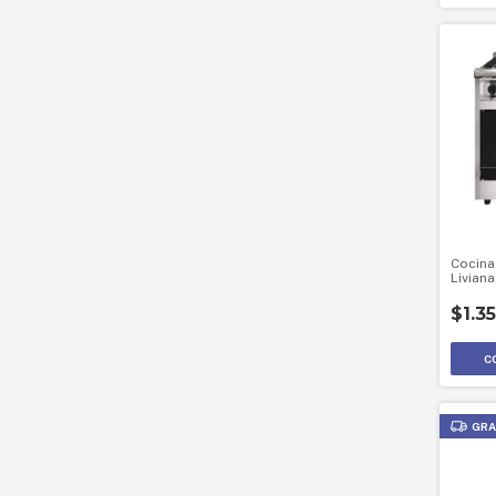
Cocina
Livian
$1.3
GRA