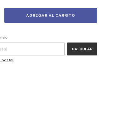
 CP:
CAMBIAR CP
envío
CALCULAR
o postal