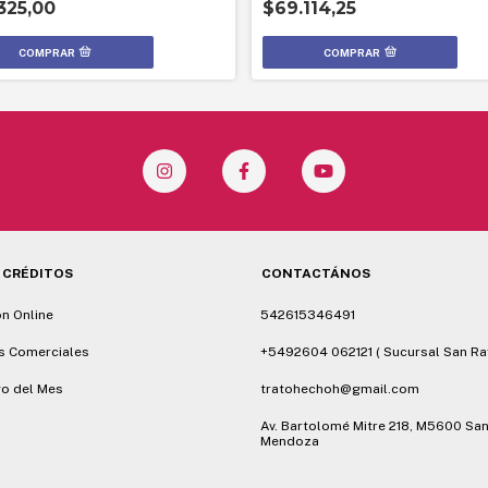
325,00
$69.114,25
COMPRAR
 CRÉDITOS
CONTACTÁNOS
ón Online
542615346491
s Comerciales
+5492604 062121 ( Sucursal San Ra
o del Mes
tratohechoh@gmail.com
Av. Bartolomé Mitre 218, M5600 San
Mendoza