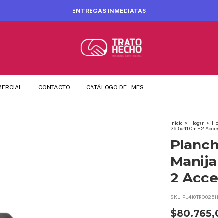
HASTA 6 CUOTAS SIN INTERÉS
MERCIAL
CONTACTO
CATÁLOGO DEL MES
Inicio
>
Hogar
>
Ho
26,5x41 Cm + 2 Acces
Planc
Manija
2 Acce
SKU:
PL410TRO02511
$80.765,