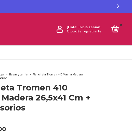
0
¡Hola!
Iniciá sesión
O podés registrarte
gar
>
Bazar y vajilla
>
Plancheta Tromen 410 Manija Madera
orios
heta Tromen 410
 Madera 26,5x41 Cm +
sorios
00