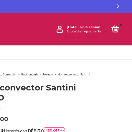
0
¡Hola!
Iniciá sesión
O podés registrarte
o Comercial
>
Gastronomía
>
Hornos
>
Horno convector Santini
convector Santini
0
3
,00
IN interés con
DÉBITO