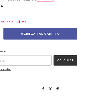
54
s
das, es el último!
 CP:
CAMBIAR CP
envío
CALCULAR
o postal