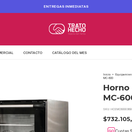
ENTREGAS INMEDIATAS
MERCIAL
CONTACTO
CATÁLOGO DEL MES
Inicio
>
Equipamient
MC-600
Horno 
MC-60
SKU:
HCEMC6000369
$732.105
Cuotas S