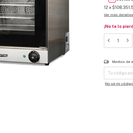
12
x
$108.351,
Ver más detalle
¡No te lo pier
Entregas para el
Medios de 
No sé mi códig