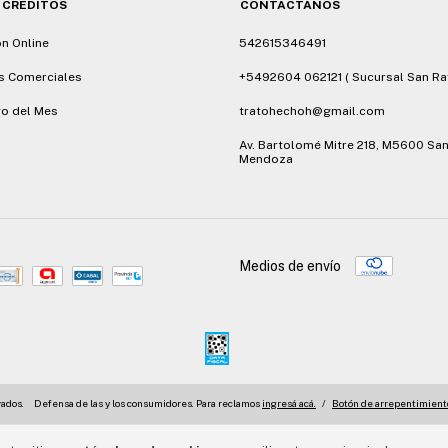
 CRÉDITOS
CONTACTÁNOS
ón Online
542615346491
s Comerciales
+5492604 062121 ( Sucursal San Ra
o del Mes
tratohechoh@gmail.com
Av. Bartolomé Mitre 218, M5600 San
Mendoza
Medios de envío
vados.
Defensa de las y los consumidores. Para reclamos
ingresá acá.
/
Botón de arrepentimient