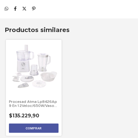
Peso Neto: 4,77 Kg
Medidas: FR. 21,7 | PROF. 30,5 | ALT. 34,5
Productos similares
Procesad Atma Lp8426Ap
9 En 1 2Veloc/650W/Vaso
Licuador-Molinillo
$135.229,90