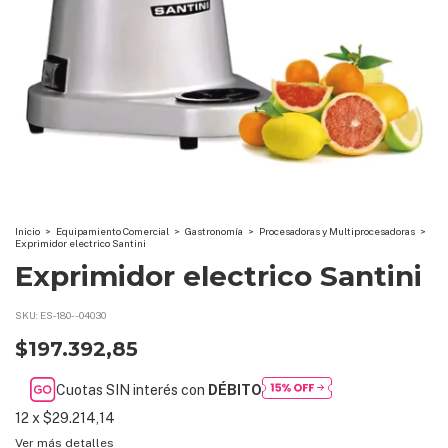
Inicio
>
Equipamiento Comercial
>
Gastronomía
>
Procesadoras y Multiprocesadoras
>
Exprimidor electrico Santini
Exprimidor electrico Santini
SKU:
ES-180--04030
$197.392,85
Cuotas SIN interés con
DÉBITO
12
x
$29.214,14
Ver más detalles