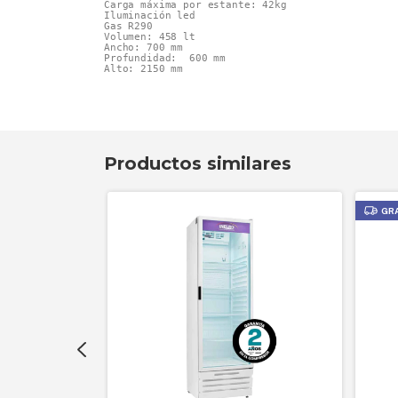
Carga máxima por estante: 42kg

Iluminación led

Gas R290

Volumen: 458 lt

Ancho: 700 mm

Profundidad:  600 mm

Alto: 2150 mm
Productos similares
GR