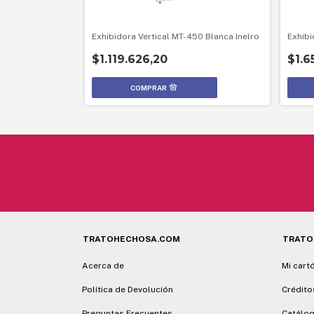
4 Inelro
Exhibidora Vertical MT-450 Blanca Inelro
Exhibi
$1.119.626,20
$1.6
TRATOHECHOSA.COM
TRATO
Acerca de
Mi cart
Política de Devolución
Crédito
Preguntas Frecuentes
Catálog