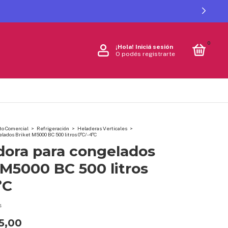
0
¡Hola!
Iniciá sesión
O podés registrarte
o Comercial
>
Refrigeración
>
Heladeras Verticales
>
lados Briket M5000 BC 500 litros 0ºC/-4ºC
dora para congelados
 M5000 BC 500 litros
ºC
4
5,00