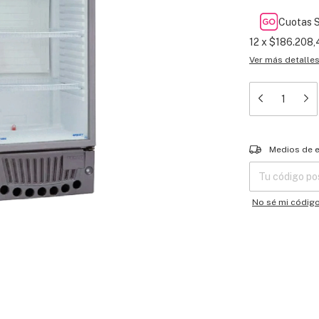
Cuotas S
12
x
$186.208,
Ver más detalle
Entregas para el
Medios de 
No sé mi códig