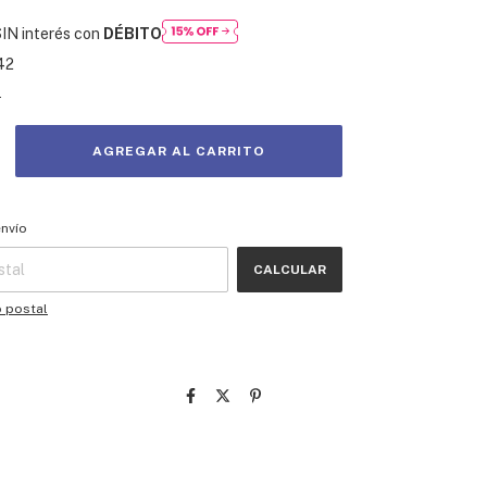
IN interés con
DÉBITO
42
s
 CP:
CAMBIAR CP
envío
CALCULAR
o postal