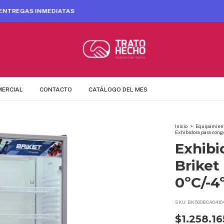
HASTA 6 CUOTAS SIN INTERÉS
MERCIAL
CONTACTO
CATÁLOGO DEL MES
Inicio
>
Equipamient
Exhibidora para conge
Exhibi
Briket
0ºC/-4
SKU:
BK500BCA0410
$1.258.16