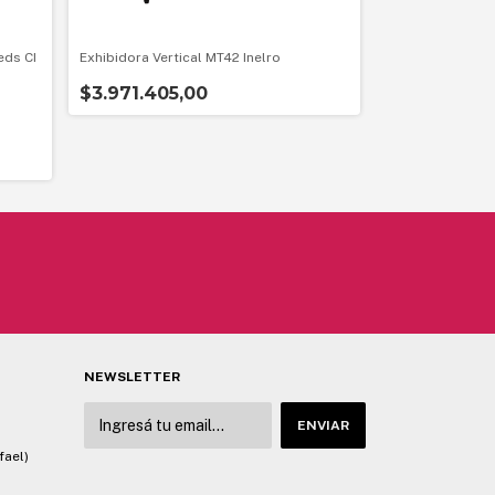
eds CI
Exhibidora Vertical MT42 Inelro
Exhibidora Vertic
$3.971.405,00
$1.151.807,5
NEWSLETTER
fael)