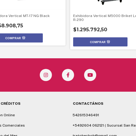
dora Vertical MT-17 NG Black
Exhibidora Vertical M5000 Briket L
R-290
58.908,75
$1.295.792,50
 CRÉDITOS
CONTACTÁNOS
ón Online
542615346491
s Comerciales
+5492604 062121 ( Sucursal San Ra
o del Mes
tratohechoh@gmail.com