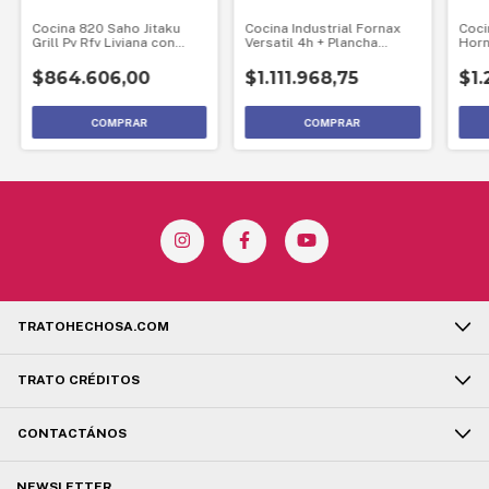
Cocina 820 Saho Jitaku
Cocina Industrial Fornax
Coci
Grill Pv Rfv Liviana con
Versatil 4h + Plancha
Horn
tapa
86cm. Visor
Eléc
$864.606,00
$1.111.968,75
$1.
TRATOHECHOSA.COM
TRATO CRÉDITOS
CONTACTÁNOS
NEWSLETTER