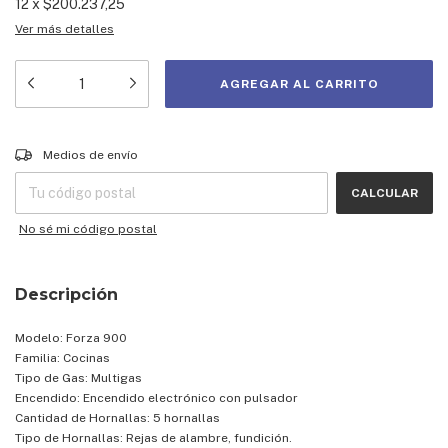
12
x
$200.237,25
Ver más detalles
Entregas para el CP:
CAMBIAR CP
Medios de envío
CALCULAR
No sé mi código postal
Descripción
Modelo: Forza 900
Familia: Cocinas
Tipo de Gas: Multigas
Encendido: Encendido electrónico con pulsador
Cantidad de Hornallas: 5 hornallas
Tipo de Hornallas: Rejas de alambre, fundición.