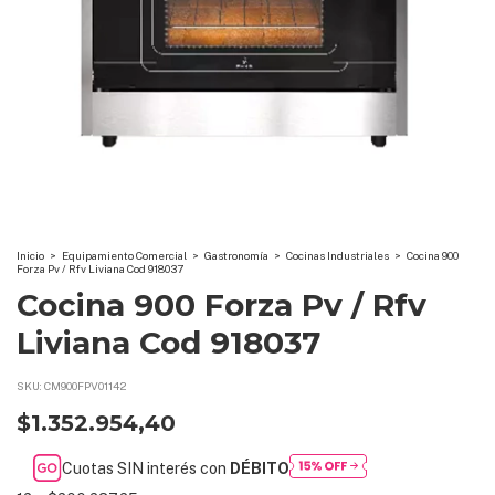
Inicio
>
Equipamiento Comercial
>
Gastronomía
>
Cocinas Industriales
>
Cocina 900
Forza Pv / Rfv Liviana Cod 918037
Cocina 900 Forza Pv / Rfv
Liviana Cod 918037
SKU:
CM900FPV01142
$1.352.954,40
Cuotas SIN interés con
DÉBITO