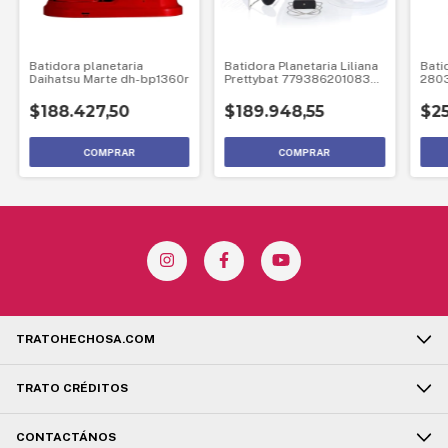
Batidora planetaria
Batidora Planetaria Liliana
Bati
Daihatsu Marte dh-bp1360r
Prettybat 7793862010838
280
Mod 909
$188.427,50
$189.948,55
$25
TRATOHECHOSA.COM
TRATO CRÉDITOS
CONTACTÁNOS