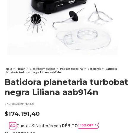
Inicio
>
Hogar
>
Electrodomésticos
>
Pequeños cocina
>
Batidoras
>
Batidora
planetaria turbobat negra Liliana aab914n
Batidora planetaria turbobat
negra Liliana aab914n
SKU:
BAAB914N01190
$174.191,40
Cuotas SIN interés con
DÉBITO