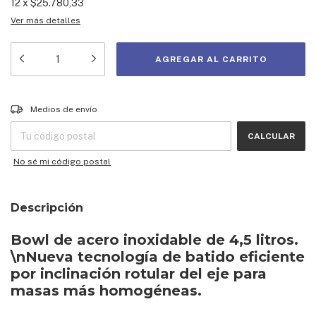
12
x
$25.780,33
Ver más detalles
Entregas para el CP:
CAMBIAR CP
Medios de envío
CALCULAR
No sé mi código postal
Descripción
Bowl de acero inoxidable de 4,5 litros.
\nNueva tecnología de batido eficiente
por inclinación rotular del eje para
masas más homogéneas.