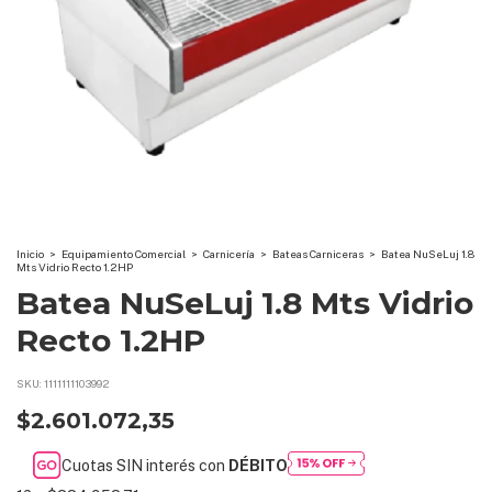
Inicio
>
Equipamiento Comercial
>
Carnicería
>
Bateas Carniceras
>
Batea NuSeLuj 1.8
Mts Vidrio Recto 1.2HP
Batea NuSeLuj 1.8 Mts Vidrio
Recto 1.2HP
SKU:
1111111103992
$2.601.072,35
Cuotas SIN interés con
DÉBITO