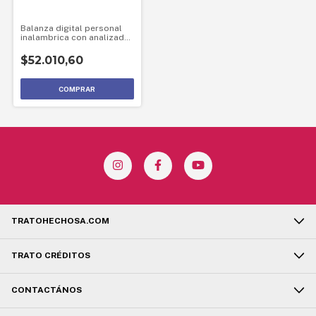
Balanza digital personal
inalambrica con analizador
corporal bp300I IFitness
BP-300i
$52.010,60
TRATOHECHOSA.COM
TRATO CRÉDITOS
CONTACTÁNOS