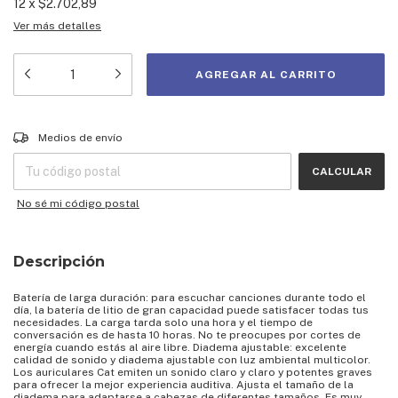
12
x
$2.702,89
Ver más detalles
Entregas para el CP:
CAMBIAR CP
Medios de envío
CALCULAR
No sé mi código postal
Descripción
Batería de larga duración: para escuchar canciones durante todo el
día, la batería de litio de gran capacidad puede satisfacer todas tus
necesidades. La carga tarda solo una hora y el tiempo de
conversación es de hasta 10 horas. No te preocupes por cortes de
energía cuando estás al aire libre. Diadema ajustable: excelente
calidad de sonido y diadema ajustable con luz ambiental multicolor.
Los auriculares Cat emiten un sonido claro y claro y potentes graves
para ofrecer la mejor experiencia auditiva. Ajusta el tamaño de la
diadema para adaptarse a cabezas de diferentes tamaños. Es muy